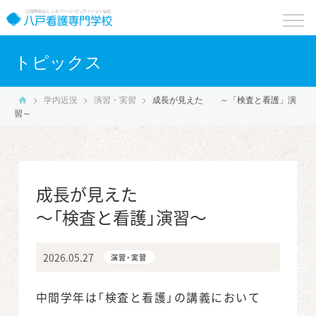
toggle
naviga
トピックス
>
学内近況
>
演習・実習
>
成長が見えた
～「検査と看護」演
習～
成長が見えた
～「検査と看護」演習～
2026.05.27
演習・実習
中間学年は「検査と看護」の講義において