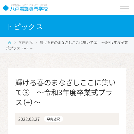
toggle
naviga
トピックス
>
学内近況
>
輝ける春のまなざしここに集いて③ ～令和3年度卒業
式プラス（+）～
輝ける春のまなざしここに集い
て③ ～令和3年度卒業式プラ
ス（+）～
2022.03.27
学内近況