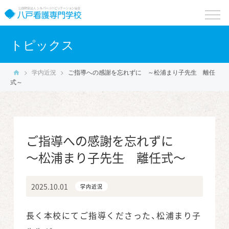
toggle
naviga
トピックス
>
学内近況
>
ご指導への感謝を忘れずに
～松浦まり子先生 離任
式～
ご指導への感謝を忘れずに
～松浦まり子先生 離任式～
2025.10.01
学内近況
長く本校にてご指導くださった、松浦まり子